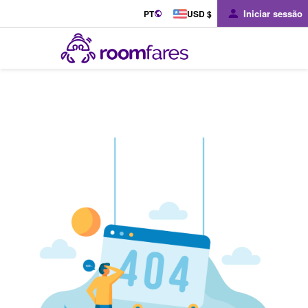
Iniciar sessão
PT
USD $