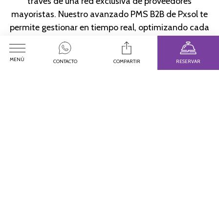
través de una red exclusiva de proveedores
mayoristas. Nuestro avanzado PMS B2B de Pxsol te
permite gestionar en tiempo real, optimizando cada
aspecto de tu negocio para impulsar tu crecimiento
en el competitivo sector de viajes.
MENÚ
CONTACTO
COMPARTIR
RESERVAR
Nuestros Destacados