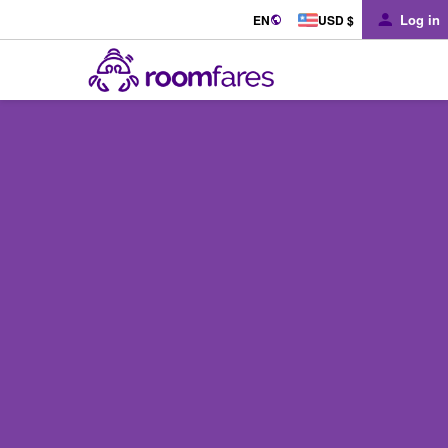
Log in
EN
USD $