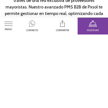
través de una red exclusiva de proveedores
mayoristas. Nuestro avanzado PMS B2B de Pxsol te
permite gestionar en tiempo real, optimizando cada
aspecto de tu negocio para impulsar tu crecimiento
en el competitivo sector de viajes.
MENÚ
CONTACTO
COMPARTIR
RESERVAR
Nuestros Destacados